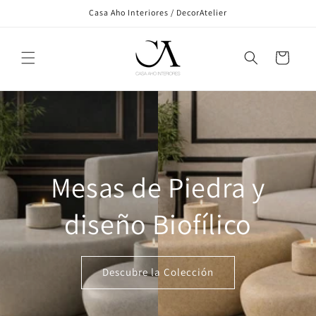
Ir
Casa Aho Interiores / DecorAtelier
directamente
al contenido
Carrito
Mesas de Piedra y
diseño Biofílico
Descubre la Colección