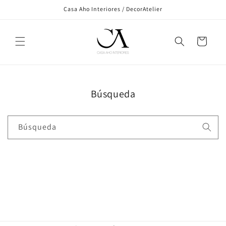
Ir
Casa Aho Interiores / DecorAtelier
directamente
al contenido
Carrito
Búsqueda
Búsqueda